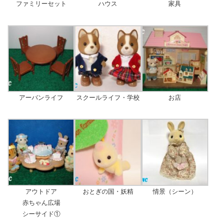
ファミリーセット
ハウス
家具
アーバンライフ
スクールライフ・学校
お店
アウトドア
おとぎの国・妖精
情景（シーン）
赤ちゃん広場
シーサイド①