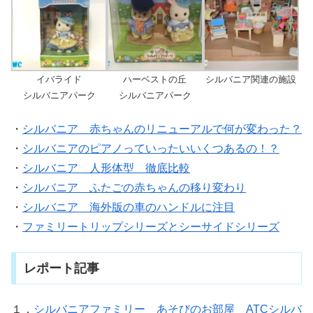
イバライド
ハーベストの丘
シルバニア関連の施設
シルバニアパーク
シルバニアパーク
・
シルバニア 赤ちゃんのリニューアルで何が変わった？
・
シルバニアのピアノっていったいいくつあるの！？
・
シルバニア 人形体型 徹底比較
・
シルバニア ふたごの赤ちゃんの移り変わり
・
シルバニア 海外版の車のハンドルに注目
・
ファミリートリップシリーズとシーサイドシリーズ
レポート記事
１．
シルバニアファミリー あそびのお部屋 ATCシルバ