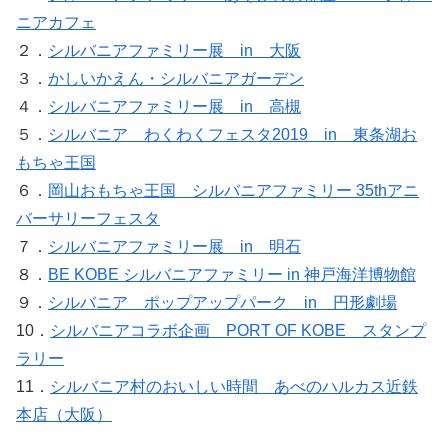
ニアカフェ
２．
シルバニアファミリー展 in 大阪
３．
かしいかえん・シルバニアガーデン
４．
シルバニアファミリー展 in 高槻
５．
シルバニア わくわくフェスタ2019 in 東条湖お
もちゃ王国
６．
岡山おもちゃ王国 シルバニアファミリー 35thアニ
バーサリーフェスタ
７．
シルバニアファミリー展 in 明石
８．
BE KOBE シルバニアファミリー in 神戸海洋博物館
９．
シルバニア ポップアップパーク in 円形劇場
10．
シルバニアコラボ企画 PORT OF KOBE スタンプ
ラリー
11．
シルバニア村のおいしい時間 あべのハルカス近鉄
本店（大阪）