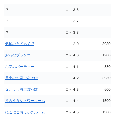
？
コ－３６
？
コ－３７
？
コ－３８
気球の丘であそぼ
コ－３９
3980
お花のブランコ
コ－４０
1200
お花のパーティー
コ－４１
880
風車のお家であそぼ
コ－４２
5980
なかよし汽車ぽっぽ
コ－４３
500
うきうきシャワールーム
コ－４４
1500
にこにこおえかきルーム
コ－４５
1980