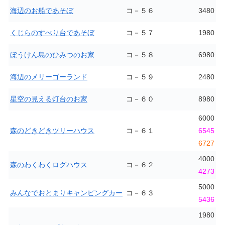
海辺のお船であそぼ
コ－５６
3480
くじらのすべり台であそぼ
コ－５７
1980
ぼうけん島のひみつのお家
コ－５８
6980
海辺のメリーゴーランド
コ－５９
2480
星空の見える灯台のお家
コ－６０
8980
6000
森のどきどきツリーハウス
コ－６１
6545
6727
4000
森のわくわくログハウス
コ－６２
4273
5000
みんなでおとまりキャンピングカー
コ－６３
5436
1980