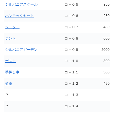
シルバニアスクール
コ－０５
980
ハンモックセット
コ－０６
980
シーソー
コ－０７
480
テント
コ－０８
600
シルバニアガーデン
コ－０９
2000
ポスト
コ－１０
300
手押し車
コ－１１
300
荷車
コ－１２
450
？
コ－１３
？
コ－１４