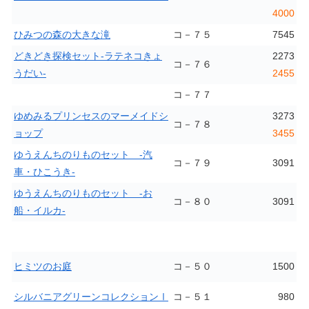
4000
ひみつの森の大きな滝
コ－７５
7545
どきどき探検セット-ラテネコきょ
2273
コ－７６
うだい-
2455
コ－７７
ゆめみるプリンセスのマーメイドシ
3273
コ－７８
ョップ
3455
ゆうえんちのりものセット -汽
コ－７９
3091
車・ひこうき-
ゆうえんちのりものセット -お
コ－８０
3091
船・イルカ-
ヒミツのお庭
コ－５０
1500
シルバニアグリーンコレクションⅠ
コ－５１
980