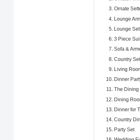
Ornate Set
Lounge Arm
Lounge Set
3 Piece Sui
Sofa & Arm
Country Se
Living Roo
Dinner Part
The Dining
Dining Roo
Dinner for 
Country Di
Party Set
Wedding Fu