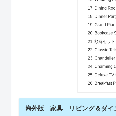
Dining Roo
Dinner Part
Grand Pi
Bookcase S
額縁セット
Classic Te
Chandelier
Charming C
Deluxe TV 
Breakfast P
海外版 家具 リビング＆ダイ