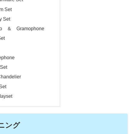
m Set
y Set
ano ＆ Gramophone
et
lephone
 Set
handelier
Set
layset
ニング