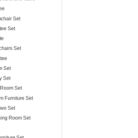
tee
chair Set
tee Set
te
chairs Set
ttee
m Set
y Set
 Room Set
m Furniture Set
Two Set
ning Room Set
rniture Set