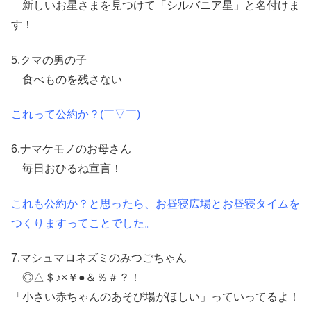
新しいお星さまを見つけて「シルバニア星」と名付けま
す！
5.クマの男の子
食べものを残さない
これって公約か？(￣▽￣)
6.ナマケモノのお母さん
毎日おひるね宣言！
これも公約か？と思ったら、お昼寝広場とお昼寝タイムを
つくりますってことでした。
7.マシュマロネズミのみつごちゃん
◎△＄♪×￥●＆％＃？！
「小さい赤ちゃんのあそび場がほしい」っていってるよ！