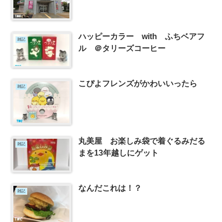
ハッピーカラー with ふちベアフ
雑記
ル ＠タリーズコーヒー
こぴよフレンズがかわいいったら
雑記
丸美屋 お楽しみ袋で着ぐるみだる
雑記
まを13年越しにゲット
なんだこれは！？
雑記