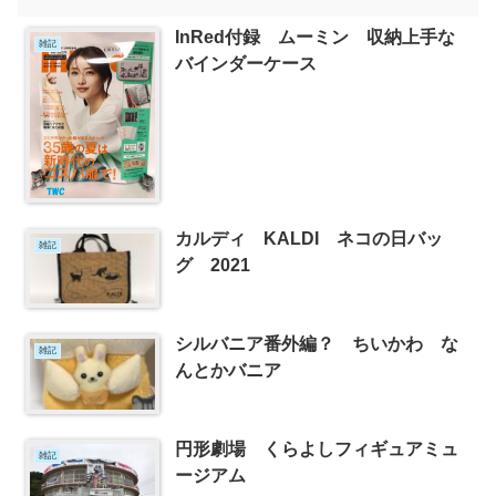
InRed付録 ムーミン 収納上手な
雑記
バインダーケース
カルディ KALDI ネコの日バッ
雑記
グ 2021
シルバニア番外編？ ちいかわ な
雑記
んとかバニア
円形劇場 くらよしフィギュアミュ
雑記
ージアム