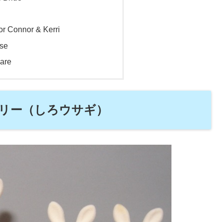
or Connor & Kerri
use
Care
リー（しろウサギ）