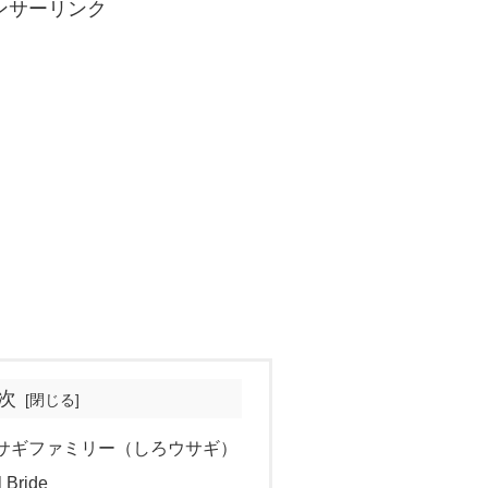
ンサーリンク
次
サギファミリー（しろウサギ）
l Bride