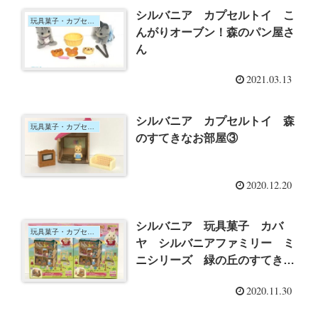
シルバニア カプセルトイ こ
玩具菓子・カプセルトイ
んがりオーブン！森のパン屋さ
ん
2021.03.13
シルバニア カプセルトイ 森
玩具菓子・カプセルトイ
のすてきなお部屋③
2020.12.20
シルバニア 玩具菓子 カバ
玩具菓子・カプセルトイ
ヤ シルバニアファミリー ミ
ニシリーズ 緑の丘のすてきな
お家
2020.11.30