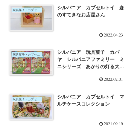
シルバニア カプセルトイ 森
玩具菓子・カプセルトイ
のすてきなお店屋さん
2022.04.23
シルバニア 玩具菓子 カバ
玩具菓子・カプセルトイ
ヤ シルバニアファミリー ミ
ニシリーズ あかりの灯る大き
なお家
2022.02.01
シルバニア カプセルトイ マ
玩具菓子・カプセルトイ
ルチケースコレクション
2021.09.19