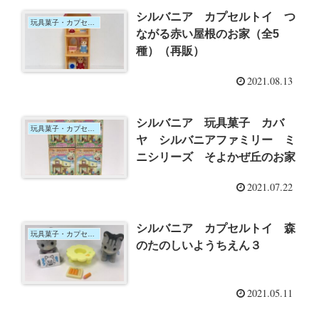
シルバニア カプセルトイ つ
玩具菓子・カプセルトイ
ながる赤い屋根のお家（全5
種）（再販）
2021.08.13
シルバニア 玩具菓子 カバ
玩具菓子・カプセルトイ
ヤ シルバニアファミリー ミ
ニシリーズ そよかぜ丘のお家
2021.07.22
シルバニア カプセルトイ 森
玩具菓子・カプセルトイ
のたのしいようちえん３
2021.05.11