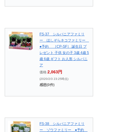
FS-37 シルバニアファミリ
ー ほしぞらネコファミリー
●予約 ［CP-SF］ 誕生日 プ
レゼント 子供 女の子 3歳 4歳 5
歳 6歳 ギフト お人形 シルバニ
ア
2,063円
価格:
(2020/2/3 23:25時点)
感想(0件)
FS-38 シルバニアファミリ
ー ゾウファミリー ●予約