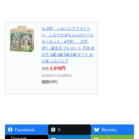
セ-205 シルバニアファミリ
ー しろウサギちゃんのイース
ターセット ●予約 ［CP-
SF］ 誕生日 プレゼント 子供 女
の子 3歳 4歳 5歳 6歳 ギフト お
人形 シルバニア
1,078円
価格:
(2020/2/3 23:28時点)
感想(0件)
Facebook
X
Bluesky
Threads