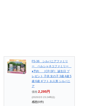
FS-36 シルバニアファミリ
ー ペルシャネコファミリー
●予約 ［CP-SF］ 誕生日 プ
レゼント 子供 女の子 3歳 4歳 5
歳 6歳 ギフト お人形 シルバニ
ア
2,295円
価格:
(2020/2/3 23:24時点)
感想(0件)