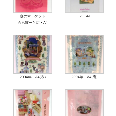
森のマーケット
？・A4
ららぽーと店・A4
2004年・A4(表)
2004年・A4(裏)