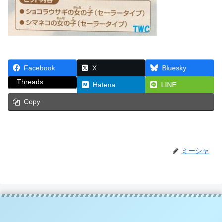
Facebook
X
Bluesky
Threads
Hatena
LINE
Copy
ミーシャ