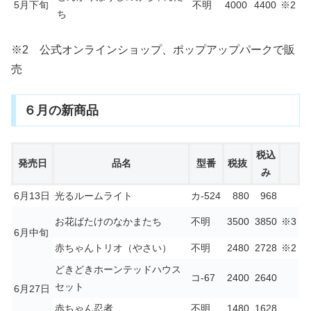
5月下旬
不明
4000
4400
※2
ち
※2 公式オンラインショップ、ポップアップパークで販
売
６月の新商品
税込
発売日
品名
型番
税抜
み
6月13日
光るルームライト
カ-524
880
968
お花ばたけのなかまたち
不明
3500
3850
※3
6月中旬
赤ちゃんトリオ（やさい）
不明
2480
2728
※2
どきどきホーンテッドハウス
コ-67
2400
2640
セット
6月27日
赤ちゃん忍者
不明
1480
1628