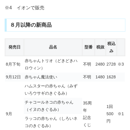
※4 イオンで販売
８月以降の新商品
税込
発売日
品名
型番
税抜
み
赤ちゃんトリオ（どきどきハ
8月下旬
不明
2480
2728
※3
ロウィン）
9月12日
赤ちゃん魔法使い
不明
1480
1628
ハムスターの赤ちゃん（みず
いろウサギのきぐるみ）
チャコールネコの赤ちゃん
35周
1回
（イヌのきぐるみ）
年
9月
500
※1
記念
ラッコの赤ちゃん（しろいネ
円
くじ
コのきぐるみ）