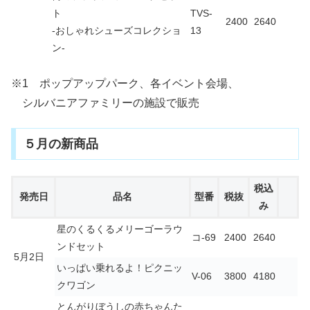
ト
TVS-
2400
2640
-おしゃれシューズコレクショ
13
ン-
※1 ポップアップパーク、各イベント会場、
シルバニアファミリーの施設で販売
５月の新商品
税込
発売日
品名
型番
税抜
み
星のくるくるメリーゴーラウ
コ-69
2400
2640
ンドセット
5月2日
いっぱい乗れるよ！ピクニッ
V-06
3800
4180
クワゴン
とんがりぼうしの赤ちゃんた