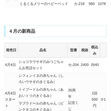
くるくるメリーのベビーベッド
カ-218
980
1078
４月の新商品
税込
発売日
品名
型番
税抜
み
ショコラウサギのみつごちゃ
4月4日
セ-204
2400
2640
んお世話セット
シフォンイヌの赤ちゃん（し
ろいウサギのきぐるみ）
トイプードルの赤ちゃん（あ
35周
4月4日
1回
おいトリのきぐるみ）
年
スター
500
※1
記念く
ラブラドールの赤ちゃん（ピ
ト
円
じ
ンクネコのきぐるみ）