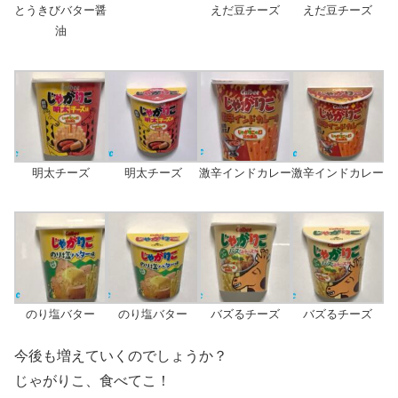
とうきびバター醤
えだ豆チーズ
えだ豆チーズ
油
明太チーズ
明太チーズ
激辛インドカレー
激辛インドカレー
のり塩バター
のり塩バター
バズるチーズ
バズるチーズ
今後も増えていくのでしょうか？
じゃがりこ、食べてこ！