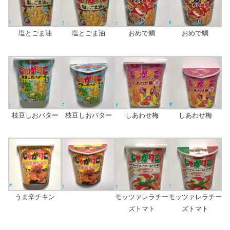
塩とごま油
塩とごま油
おめで鯛
おめで鯛
枝豆しおバター
枝豆しおバター
しあわせ梅
しあわせ梅
うま辛チキン
モッツァレラチー
モッツァレラチー
ズトマト
ズトマト